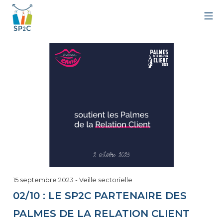
Aller
Me
au
contenu
SP2C
15
15 septembre 2023
-
Veille sectorielle
septembre
02/10 : LE SP2C PARTENAIRE DES
2023
PALMES DE LA RELATION CLIENT