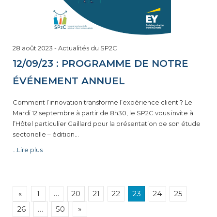
28 août 2023
-
Actualités du SP2C
12/09/23 : PROGRAMME DE NOTRE
ÉVÉNEMENT ANNUEL
Comment l’innovation transforme l’expérience client ? Le
Mardi 12 septembre à partir de 8h30, le SP2C vous invite à
l’Hôtel particulier Gaillard pour la présentation de son étude
sectorielle – édition…
...Lire plus
NAVIGATION
«
1
…
20
21
22
23
24
25
DES
26
…
50
»
ARTICLES