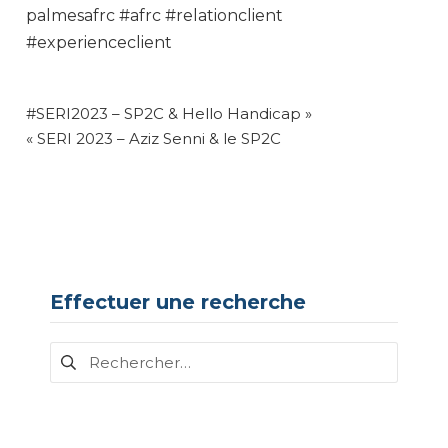
palmesafrc #afrc #relationclient
#experienceclient
NAVIGATION
#SERI2023 – SP2C & Hello Handicap »
DE
« SERI 2023 – Aziz Senni & le SP2C
L’ARTICLE
Effectuer une recherche
Rechercher :