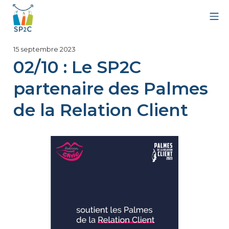
Aller
Me
au
contenu
SP2C
15
15 septembre 2023
septembre
02/10 : Le SP2C
2023
partenaire des Palmes
de la Relation Client