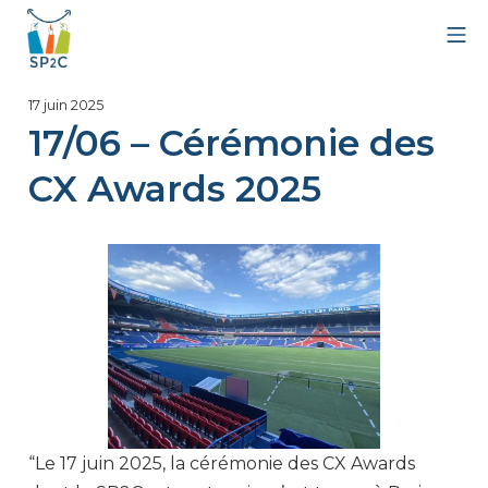
Aller
Me
au
contenu
SP2C
20
17 juin 2025
juin
17/06 – Cérémonie des
2025
CX Awards 2025
“Le 17 juin 2025, la cérémonie des CX Awards