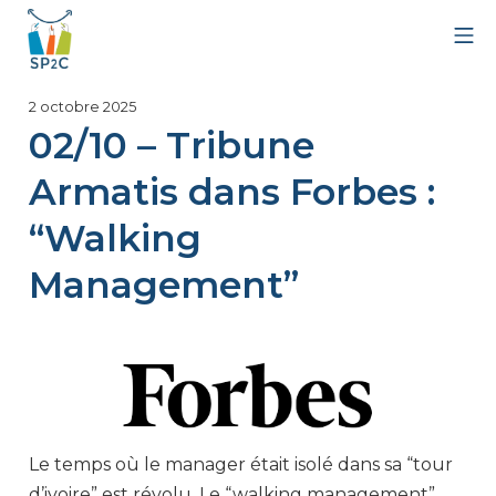
Aller
Me
au
contenu
SP2C
24
2 octobre 2025
octobre
02/10 – Tribune
2025
Armatis dans Forbes :
“Walking
Management”
Le temps où le manager était isolé dans sa “tour
d’ivoire” est révolu. Le “walking management”