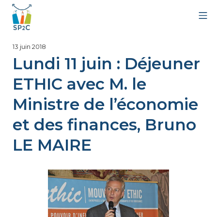
Aller
Me
au
contenu
SP2C
11
13 juin 2018
mars
Lundi 11 juin : Déjeuner
2020
ETHIC avec M. le
Ministre de l’économie
et des finances, Bruno
LE MAIRE