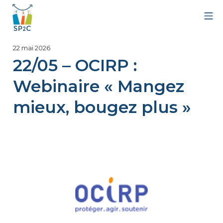
Aller
Me
au
contenu
SP2C
1
22 mai 2026
juillet
22/05 – OCIRP :
2026
Webinaire « Mangez
mieux, bougez plus »