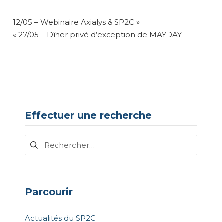
NAVIGATION
12/05 – Webinaire Axialys & SP2C »
DE
« 27/05 – Dîner privé d’exception de MAYDAY
L’ARTICLE
Effectuer une recherche
Rechercher :
Parcourir
Actualités du SP2C