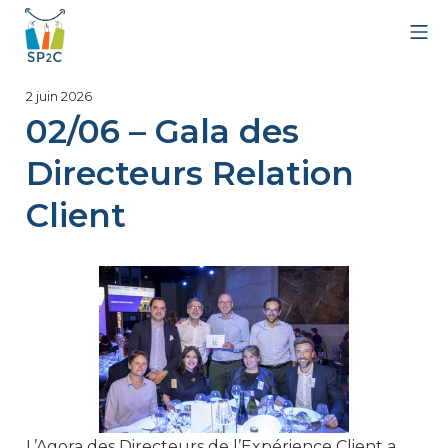
Aller
Me
au
contenu
SP2C
1
2 juin 2026
juillet
02/06 – Gala des
2026
Directeurs Relation
Client
L’Agora des Directeurs de l’Expérience Client a