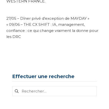
WESTERN FRANCE.
NAVIGATION
27/05 – Dîner privé d’exception de MAYDAY »
DE
« 09/06 – THE CX SHIFT : IA, management,
L’ARTICLE
confiance : ce qui change vraiment la donne pour
les DRC
Effectuer une recherche
Rechercher :