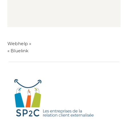
NAVIGATION
Webhelp »
DE
« Bluelink
L’ARTICLE